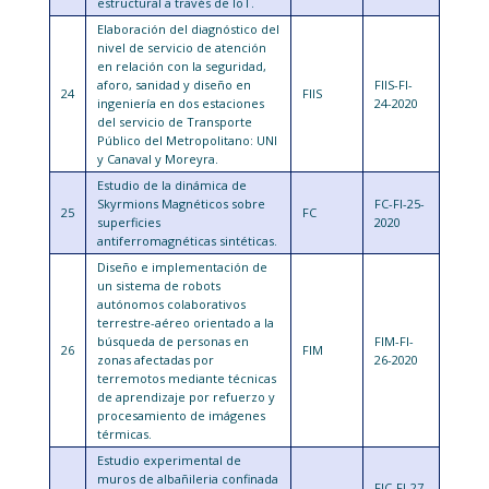
estructural a través de IoT.
Elaboración del diagnóstico del
nivel de servicio de atención
en relación con la seguridad,
aforo, sanidad y diseño en
FIIS-FI-
24
FIIS
ingeniería en dos estaciones
24-2020
del servicio de Transporte
Público del Metropolitano: UNI
y Canaval y Moreyra.
Estudio de la dinámica de
Skyrmions Magnéticos sobre
FC-FI-25-
25
FC
superficies
2020
antiferromagnéticas sintéticas.
Diseño e implementación de
un sistema de robots
autónomos colaborativos
terrestre-aéreo orientado a la
búsqueda de personas en
FIM-FI-
26
FIM
zonas afectadas por
26-2020
terremotos mediante técnicas
de aprendizaje por refuerzo y
procesamiento de imágenes
térmicas.
Estudio experimental de
muros de albañileria confinada
FIC-FI-27-