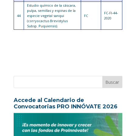
Estudio químico de la cáscara,
pulpa, semillas y espinas de la
FC-FI-44-
44
especie vegetal sanqui
FC
2020
(corryocactus Brevistylus
Subsp. Puquiensis).
Accede al Calendario de
Convocatorias PRO INNÓVATE 2026