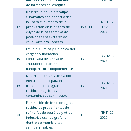
de fármacos en las aguas.
Desarrollo de un prototipo
automático con conectividad
IoT para el aumento de la
INICTEL-
17
producción en la crianza de
INICTEL
FI-17-
cuyes de la cooperativa de
2020
pequeños productores del
valle Fortaleza - Ancash
Estudio químico y biológico del
cargado y liberación
FC-FI-18-
18
controlada de fármacos
FC
2020
antituberculosos en
nanopartículas biopoliméricas.
Desarrollo de un sistema bio-
electroquímico para el
FC-FI-19-
19
tratamiento de aguas
FC
2020
residuales agrícolas
contaminadas con nitrato.
Eliminación de fenol de aguas
residuales provenientes de
refinerías de petróleo y otras
FIP-FI-20-
20
FIP
industrias usando grafeno
2020
dentro de membranas
semipermeables