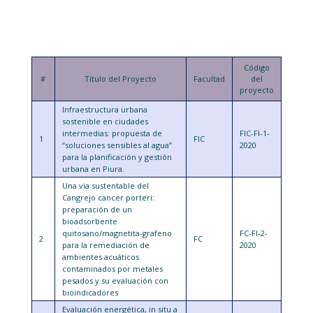
Código
#
Título del Proyecto
Facultad
del
proyecto
Infraestructura urbana
sostenible en ciudades
intermedias: propuesta de
FIC-FI-1-
1
FIC
“soluciones sensibles al agua”
2020
para la planificación y gestión
urbana en Piura.
Una via sustentable del
Cangrejo cancer porteri:
preparación de un
bioadsorbente
quitosano/magnetita-grafeno
FC-FI-2-
2
FC
para la remediación de
2020
ambientes acuáticos
contaminados por metales
pesados y su evaluación con
bioindicadores
Evaluación energética, in situ a