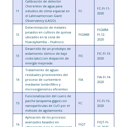
Calibración de detector
Cherenkov de agua para
FC-FI-11-
11
estudios de clima espacial en
FC
2020
el Latinoamerican Giant
Observatory (LAGO).
Determinación de metales
FIGMM-
pesados en cultivos de quinua
12
FIGMM
FI-12-
ubicados en la zona de
2020
Huacaybamba – Huánuco.
Desarrollo de un prototipo de
aislamiento sísmico de bajo
FIC-FI-13-
13
FIC
costo (abc) con disipación de
2020
energía mejorada.
Tratamiento de aguas
residuales provenientes del
FIA-FI-14-
14
proceso de curtiembre
FIA
2020
mediante lombrifiltro y
microorganismos eficientes.
Funcionalización del cuero de
paiche (arapaima gigas) con
FC-FI-15-
15
FC
nanopartículas de CuO por el
2020
método de agotamiento.
Aplicación de los procesos
avanzados basados en
FIQT-FI-
16
FIQT
ultrasonido para la eliminación
16-2020