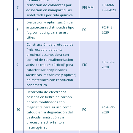
remoción de colorantes por
FIGMM-
7
FIGMM
adsorción en nanopartículas
FI-7-2020
sintetizadas por ruta química.
Evaluación y optimización de
arquitecturas distribuidas tipo
FC-FI-8-
8
FC
fog computing para smart
2020
cities.
Construcción de prototipo de
“microscopio de punta-
proximal escaneadora con
control de retroalimentación
FIC-FI-9-
9
acústico (mpe/acústico)” para
FIC
2020
caracterizar propiedades
(acústicas, mecánicas y ópticas)
de materiales con resolución
nanométrica.
Desarrollo de electrodos
basados en fieltro de carbón
poroso modificados con
magnetita para su uso como
FC-FI-10-
10
FC
cátodo en la degradación del
2020
pesticida fenitrotión vía
proceso electro-fenton
heterogéneo.