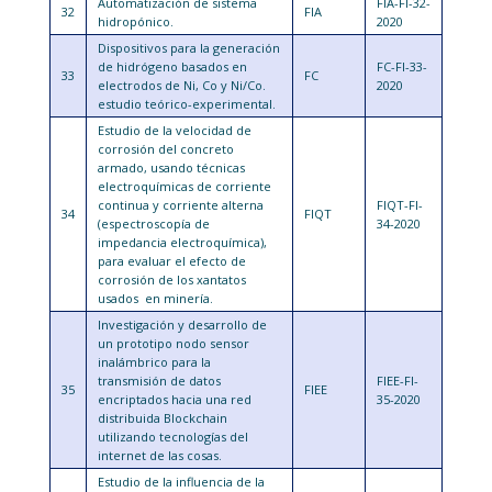
Automatización de sistema
FIA-FI-32-
32
FIA
hidropónico.
2020
Dispositivos para la generación
de hidrógeno basados en
FC-FI-33-
33
FC
electrodos de Ni, Co y Ni/Co.
2020
estudio teórico-experimental.
Estudio de la velocidad de
corrosión del concreto
armado, usando técnicas
electroquímicas de corriente
continua y corriente alterna
FIQT-FI-
34
FIQT
(espectroscopía de
34-2020
impedancia electroquímica),
para evaluar el efecto de
corrosión de los xantatos
usados en minería.
Investigación y desarrollo de
un prototipo nodo sensor
inalámbrico para la
transmisión de datos
FIEE-FI-
35
FIEE
encriptados hacia una red
35-2020
distribuida Blockchain
utilizando tecnologías del
internet de las cosas.
Estudio de la influencia de la