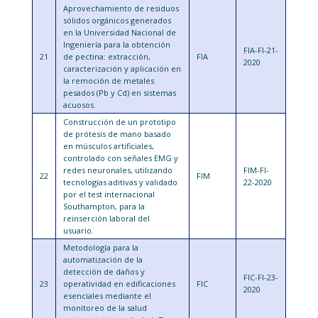
Aprovechamiento de residuos
sólidos orgánicos generados
en la Universidad Nacional de
Ingeniería para la obtención
FIA-FI-21-
21
de pectina: extracción,
FIA
2020
caracterización y aplicación en
la remoción de metales
pesados (Pb y Cd) en sistemas
acuosos.
Construcción de un prototipo
de prótesis de mano basado
en músculos artificiales,
controlado con señales EMG y
redes neuronales, utilizando
FIM-FI-
22
FIM
tecnologías aditivas y validado
22-2020
por el test internacional
Southampton, para la
reinserción laboral del
usuario.
Metodología para la
automatización de la
detección de daños y
FIC-FI-23-
23
operatividad en edificaciones
FIC
2020
esenciales mediante el
monitoreo de la salud