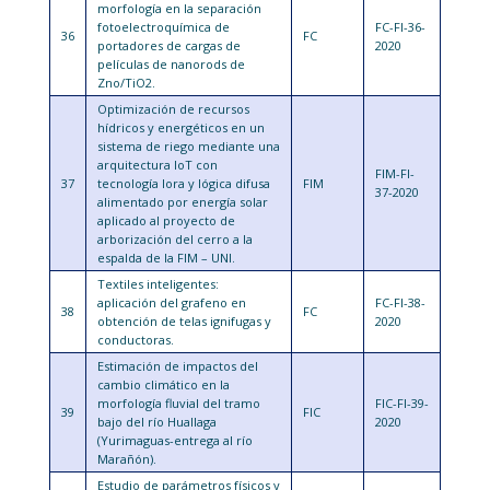
morfología en la separación
fotoelectroquímica de
FC-FI-36-
36
FC
portadores de cargas de
2020
películas de nanorods de
Zno/TiO2.
Optimización de recursos
hídricos y energéticos en un
sistema de riego mediante una
arquitectura IoT con
FIM-FI-
37
tecnología lora y lógica difusa
FIM
37-2020
alimentado por energía solar
aplicado al proyecto de
arborización del cerro a la
espalda de la FIM – UNI.
Textiles inteligentes:
aplicación del grafeno en
FC-FI-38-
38
FC
obtención de telas ignifugas y
2020
conductoras.
Estimación de impactos del
cambio climático en la
morfología fluvial del tramo
FIC-FI-39-
39
FIC
bajo del río Huallaga
2020
(Yurimaguas-entrega al río
Marañón).
Estudio de parámetros físicos y