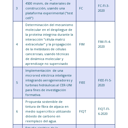
4500 msnm, de materiales de
FC-FI-3-
3
construcción, usando una
FC
2020
plataforma experimental ("test
cell")
Determinación del mecanismo
molecular en el despliegue de
la proteína integrina durante la
interacción “célula-matriz
FIM-FI-4-
4
extracelular” y la propagación
FIM
2020
de la metástasis de células
cancerosas, usando técnicas
de dinámica molecular y
aprendizaje no supervisado
Implementación de una
microred eléctrica inteligente
integrando aerogeneradores y
FIEE-FI-5-
5
FIEE
turbinas hidráulicas al CER-UNI
2020
para fines de investigación
formativa.
Propuesta sostenible de
tintura de fibra de alpaca en
FIQT-FI-
6
medio supercrítico utilizando
FIQT
6-2020
dióxido de carbono en
reemplazo del agua.
Estudio cinético de la