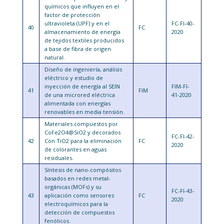
químicos que influyen en el
factor de protección
ultravioleta (UPF) y en el
FC-FI-40-
40
FC
almacenamiento de energía
2020
de tejidos textiles producidos
a base de fibra de origen
natural.
Diseño de ingeniería, análisis
eléctrico y estudio de
inyección de energía al SEIN
FIM-FI-
41
FIM
de una microred eléctrica
41-2020
alimentada con energías
renovables en media tensión.
Materiales compuestos por
CoFe2O4@SiO2 y decorados
FC-FI-42-
42
Con TiO2 para la eliminación
FC
2020
de colorantes en aguas
residuales.
Síntesis de nano-compósitos
basados en redes metal-
orgánicas (MOFs) y su
FC-FI-43-
43
aplicación como sensores
FC
2020
electroquímicos para la
detección de compuestos
fenólicos.