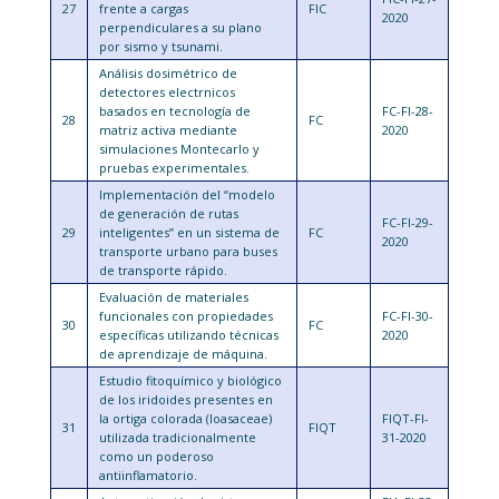
27
frente a cargas
FIC
2020
perpendiculares a su plano
por sismo y tsunami.
Análisis dosimétrico de
detectores electrnicos
basados en tecnología de
FC-FI-28-
28
FC
matriz activa mediante
2020
simulaciones Montecarlo y
pruebas experimentales.
Implementación del “modelo
de generación de rutas
FC-FI-29-
29
inteligentes” en un sistema de
FC
2020
transporte urbano para buses
de transporte rápido.
Evaluación de materiales
funcionales con propiedades
FC-FI-30-
30
FC
específicas utilizando técnicas
2020
de aprendizaje de máquina.
Estudio fitoquímico y biológico
de los iridoides presentes en
la ortiga colorada (loasaceae)
FIQT-FI-
31
FIQT
utilizada tradicionalmente
31-2020
como un poderoso
antiinflamatorio.