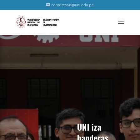
contactovri@uni.edu.pe
UNI iza
banderas,