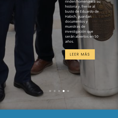
rinden homenaje a su
historia y, frente al
busto de Eduardo de
Habich, guardan
documentos y
muestras de
investigación que
serán abiertos en 50
años.
LEER MÁS