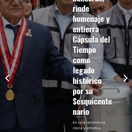
rinde
homenaje y
entierra
Cápsula del
Tiempo
como
legado
histórico
por su
Sesquicente
nario
En una ceremonia
cívica y emotiva,