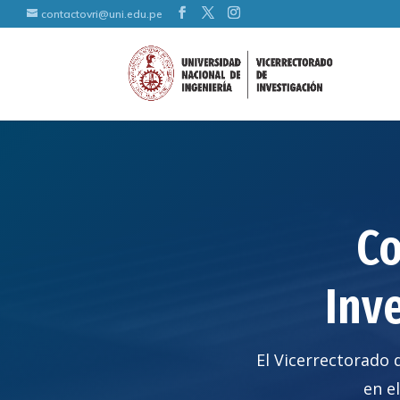
contactovri@uni.edu.pe
Co
Inv
El Vicerrectorado d
en e