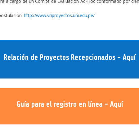
tará a cargo de un Comité de Evaluación Ad-Hoc conformado por cientí
 postulación:
http://www.vriproyectos.uni.edu.pe/
Relación de Proyectos Recepcionados - Aquí
Guía para el registro en línea - Aquí