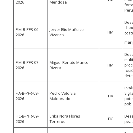
2026
Mendoza
fort
Perú
Desa
disp
FIM-B-PFR-06-
Jerver Elio Mañuico
FIM
cost
2026
Vivanco
mar 
Desa
mult
FIM-B-PFR-07-
Miguel Renato Manco
FIM
proc
2026
Rivera
fusi
dete
Eval
FIA-B-PFR-08-
Pedro Valdivia
vigi
FIA
2026
Maldonado
pote
pobl
FIC-B-PFR-09-
Erika Nora Flores
Desa
FIC
2026
Terreros
peat