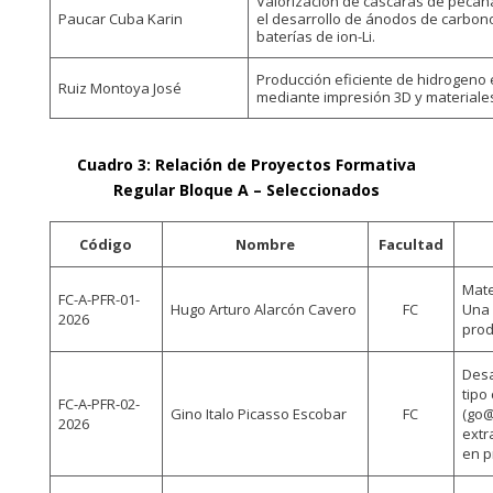
Valorización de cáscaras de pecana 
Paucar Cuba Karin
el desarrollo de ánodos de carbono
baterías de ion-Li.
Producción eficiente de hidrogeno 
Ruiz Montoya José
mediante impresión 3D y material
Cuadro 3: Relación de Proyectos Formativa
Regular Bloque A – Seleccionados
Código
Nombre
Facultad
Mate
FC-A-PFR-01-
Hugo Arturo Alarcón Cavero
FC
Una 
2026
prod
Desa
tipo
FC-A-PFR-02-
Gino Italo Picasso Escobar
FC
(go@
2026
extr
en p