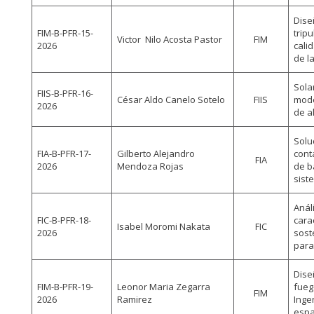
Dise
FIM-B-PFR-15-
trip
Victor Nilo Acosta Pastor
FIM
2026
cali
de l
Sola
FIIS-B-PFR-16-
César Aldo Canelo Sotelo
FIIS
mode
2026
de a
Solu
FIA-B-PFR-17-
Gilberto Alejandro
cont
FIA
2026
Mendoza Rojas
de b
sist
Anál
FIC-B-PFR-18-
cara
Isabel Moromi Nakata
FIC
2026
sost
para
Dise
FIM-B-PFR-19-
Leonor Maria Zegarra
fueg
FIM
2026
Ramirez
Inge
espa