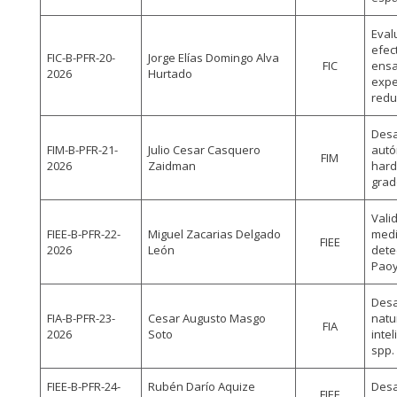
Eval
efec
FIC-B-PFR-20-
Jorge Elías Domingo Alva
FIC
ensa
2026
Hurtado
expe
redu
Desa
FIM-B-PFR-21-
Julio Cesar Casquero
autó
FIM
2026
Zaidman
hard
grad
Vali
FIEE-B-PFR-22-
Miguel Zacarias Delgado
medi
FIEE
2026
León
dete
Paoy
Desa
FIA-B-PFR-23-
Cesar Augusto Masgo
natu
FIA
2026
Soto
intel
spp.
FIEE-B-PFR-24-
Rubén Darío Aquize
Desa
FIEE