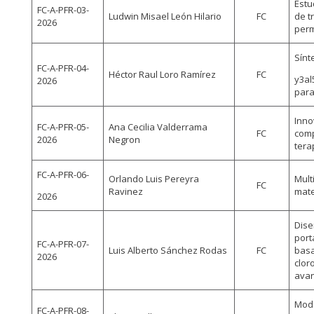
Estu
FC-A-PFR-03-
Ludwin Misael León Hilario
FC
de t
2026
perm
Sínt
FC-A-PFR-04-
Héctor Raul Loro Ramírez
FC
y3al
2026
para
Inno
FC-A-PFR-05-
Ana Cecilia Valderrama
FC
comp
2026
Negron
tera
FC-A-PFR-06-
Orlando Luis Pereyra
Mult
FC
Ravinez
mate
2026
Dise
port
FC-A-PFR-07-
Luis Alberto Sánchez Rodas
FC
basa
2026
clor
avan
Mode
FC-A-PFR-08-