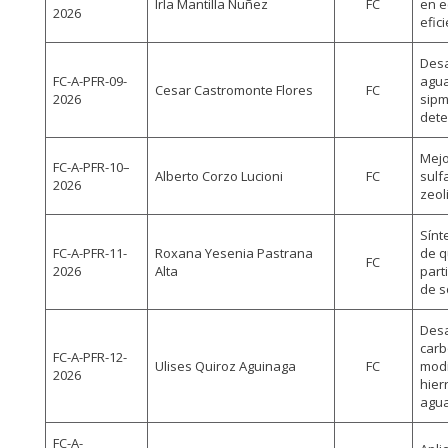
Irla Mantilla Nuñez
FC
en e
2026
efic
Desa
FC-A-PFR-09-
agua
Cesar Castromonte Flores
FC
2026
sipm
dete
Mejo
FC-A-PFR-10–
Alberto Corzo Lucioni
FC
sulf
2026
zeol
Sínt
FC-A-PFR-11-
Roxana Yesenia Pastrana
de q
FC
2026
Alta
part
de s
Desa
carb
FC-A-PFR-12-
Ulises Quiroz Aguinaga
FC
modi
2026
hier
agua
FC-A-