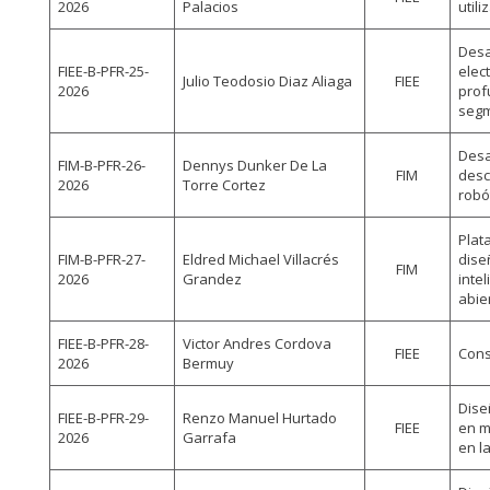
2026
Palacios
utili
Desa
FIEE-B-PFR-25-
elec
Julio Teodosio Diaz Aliaga
FIEE
2026
prof
segm
Desa
FIM-B-PFR-26-
Dennys Dunker De La
FIM
desc
2026
Torre Cortez
robó
Plat
FIM-B-PFR-27-
Eldred Michael Villacrés
dise
FIM
2026
Grandez
intel
abie
FIEE-B-PFR-28-
Victor Andres Cordova
FIEE
Cons
2026
Bermuy
Dise
FIEE-B-PFR-29-
Renzo Manuel Hurtado
FIEE
en m
2026
Garrafa
en l