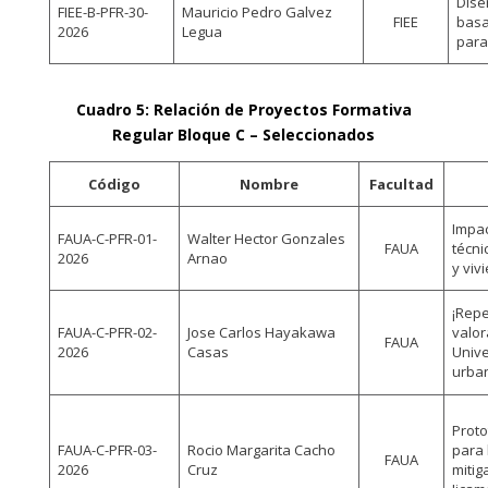
Dise
FIEE-B-PFR-30-
Mauricio Pedro Galvez
FIEE
basa
2026
Legua
para
Cuadro 5: Relación de Proyectos Formativa
Regular Bloque C – Seleccionados
Código
Nombre
Facultad
Impac
FAUA-C-PFR-01-
Walter Hector Gonzales
FAUA
técni
2026
Arnao
y viv
¡Repe
FAUA-C-PFR-02-
Jose Carlos Hayakawa
valor
FAUA
2026
Casas
Unive
urban
Proto
FAUA-C-PFR-03-
Rocio Margarita Cacho
para
FAUA
2026
Cruz
mitig