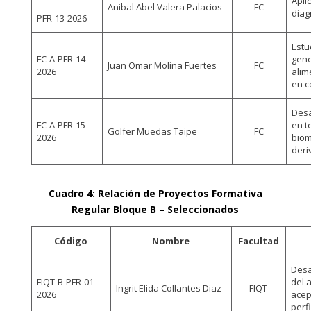
Apli
Anibal Abel Valera Palacios
FC
diag
PFR-13-2026
Estu
FC-A-PFR-14-
gene
Juan Omar Molina Fuertes
FC
2026
alim
en c
Desa
FC-A-PFR-15-
en t
Golfer Muedas Taipe
FC
2026
biom
deri
Cuadro 4: Relación de Proyectos Formativa
Regular Bloque B – Seleccionados
Código
Nombre
Facultad
Desa
FIQT-B-PFR-01-
del 
Ingrit Elida Collantes Diaz
FIQT
2026
acep
perfi