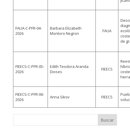
Jicam
Descu
diagn
FAUA-C-PFR-04-
Barbara Elizabeth
FAUA
ecoló
2026
Montoro Negron
cost
de gr
Reest
FIEECS-C-PFR-05-
Edith Teodora Aranda
híbri
FIEECS
2026
Dioses
coste
herra
FIEECS-C-PFR-06-
Puebl
Anna Sikov
FIEECS
2026
solu