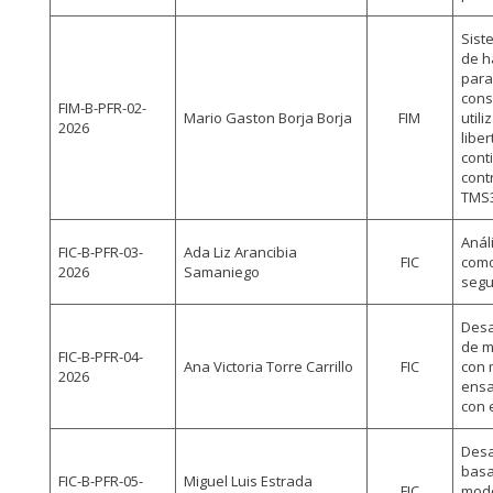
Sist
de h
para
cons
FIM-B-PFR-02-
Mario Gaston Borja Borja
FIM
util
2026
libe
cont
cont
TMS3
Anál
FIC-B-PFR-03-
Ada Liz Arancibia
FIC
como
2026
Samaniego
segu
Desa
de m
FIC-B-PFR-04-
Ana Victoria Torre Carrillo
FIC
con 
2026
ensa
con 
Desa
basa
FIC-B-PFR-05-
Miguel Luis Estrada
FIC
mode