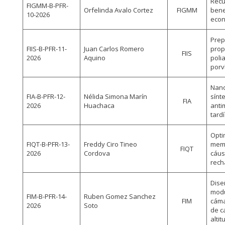
Recu
FIGMM-B-PFR-
Orfelinda Avalo Cortez
FIGMM
bene
10-2026
econ
Prep
FIIS-B-PFR-11-
Juan Carlos Romero
prop
FIIS
2026
Aquino
poli
porv
Nano
FIA-B-PFR-12-
Nélida Simona Marín
sínt
FIA
2026
Huachaca
anti
tard
Opti
FIQT-B-PFR-13-
Freddy Ciro Tineo
memb
FIQT
2026
Cordova
cáus
rech
Dis
modu
FIM-B-PFR-14-
Ruben Gomez Sanchez
FIM
cáma
2026
Soto
de c
altit