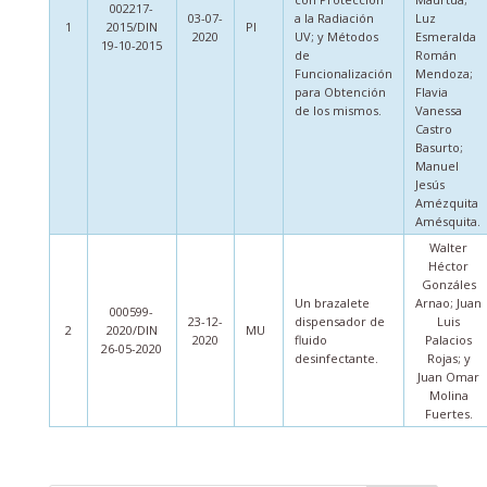
002217-
03-07-
a la Radiación
Luz
1
2015/DIN
PI
2020
UV; y Métodos
Esmeralda
19-10-2015
de
Román
Funcionalización
Mendoza;
para Obtención
Flavia
de los mismos.
Vanessa
Castro
Basurto;
Manuel
Jesús
Amézquita
Amésquita.
Walter
Héctor
Gonzáles
Un brazalete
Arnao; Juan
000599-
23-12-
dispensador de
Luis
2
2020/DIN
MU
2020
fluido
Palacios
26-05-2020
desinfectante.
Rojas; y
Juan Omar
Molina
Fuertes.