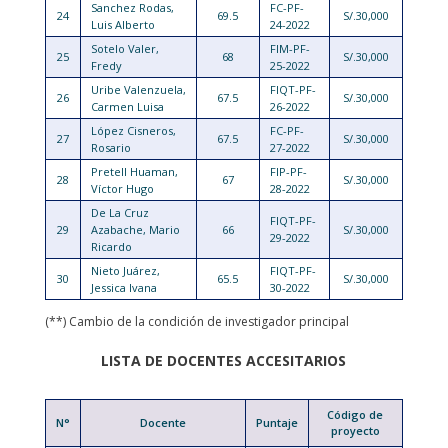
Sanchez Rodas,
FC-PF-
24
69.5
S/.30,000
Luis Alberto
24-2022
Sotelo Valer,
FIM-PF-
25
68
S/.30,000
Fredy
25-2022
Uribe Valenzuela,
FIQT-PF-
26
67.5
S/.30,000
Carmen Luisa
26-2022
López Cisneros,
FC-PF-
27
67.5
S/.30,000
Rosario
27-2022
Pretell Huaman,
FIP-PF-
28
67
S/.30,000
Víctor Hugo
28-2022
De La Cruz
FIQT-PF-
29
Azabache, Mario
66
S/.30,000
29-2022
Ricardo
Nieto Juárez,
FIQT-PF-
30
65.5
S/.30,000
Jessica Ivana
30-2022
(**) Cambio de la condición de investigador principal
LISTA DE DOCENTES ACCESITARIOS
Código de
N°
Docente
Puntaje
proyecto