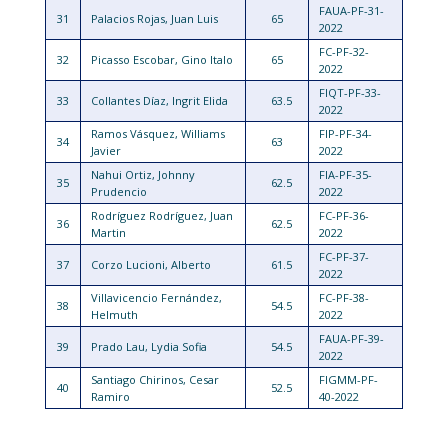
FAUA-PF-31-
31
Palacios Rojas, Juan Luis
65
2022
FC-PF-32-
32
Picasso Escobar, Gino Italo
65
2022
FIQT-PF-33-
33
Collantes Díaz, Ingrit Elida
63.5
2022
Ramos Vásquez, Williams
FIP-PF-34-
34
63
Javier
2022
Nahui Ortiz, Johnny
FIA-PF-35-
35
62.5
Prudencio
2022
Rodríguez Rodríguez, Juan
FC-PF-36-
36
62.5
Martin
2022
FC-PF-37-
37
Corzo Lucioni, Alberto
61.5
2022
Villavicencio Fernández,
FC-PF-38-
38
54.5
Helmuth
2022
FAUA-PF-39-
39
Prado Lau, Lydia Sofia
54.5
2022
Santiago Chirinos, Cesar
FIGMM-PF-
40
52.5
Ramiro
40-2022