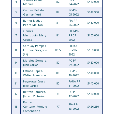
4
82
S/.50,000
Mónica
04-2022
Comina Bellido,
FC-PF-
5
82
S/.49,900
German Yuri
05-2022
Ramos Matías,
FIA-PF-
6
81
S/.50,000
Pedro Melitón
06-2022
Gomez
FIGMM-
7
Marroquín, Mery
81
PF-07-
S/.50,000
Cecilia
2022
Carhuay Pampas,
FIEECS-
8
Enrique Gregorio
80.5
PF-08-
S/.50,000
(**)
2022
Morales Gomero,
FC-PF-
9
80
S/.50,000
Juan Carlos
09-2022
Estrada López,
FC-PF-
10
80
S/.40,000
Walter Francisco
10-2022
Hayakawa Casas,
FAUA-PF-
11
80
S/.40,000
Jose Carlos
11-2022
Beltrán Ramírez,
FC-PF-
12
78
S/.40,000
Jhosep Victorino
12-2022
Romero
FIA-PF-
13
Centeno, Rómulo
77
S/.26,280
13-2022
Cresenciano