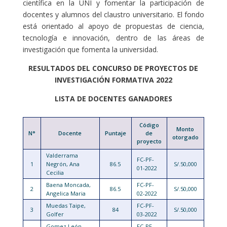
científica en la UNI y fomentar la participación de
docentes y alumnos del claustro universitario. El fondo
está orientado al apoyo de propuestas de ciencia,
tecnología e innovación, dentro de las áreas de
investigación que fomenta la universidad.
RESULTADOS DEL CONCURSO DE PROYECTOS DE
INVESTIGACIÓN FORMATIVA 2022
LISTA DE DOCENTES GANADORES
Código
Monto
N°
Docente
Puntaje
de
otorgado
proyecto
Valderrama
FC-PF-
1
Negrón, Ana
86.5
S/.50,000
01-2022
Cecilia
Baena Moncada,
FC-PF-
2
86.5
S/.50,000
Angelica Maria
02-2022
Muedas Taipe,
FC-PF-
3
84
S/.50,000
Golfer
03-2022
Gomez León,
FC-PF-