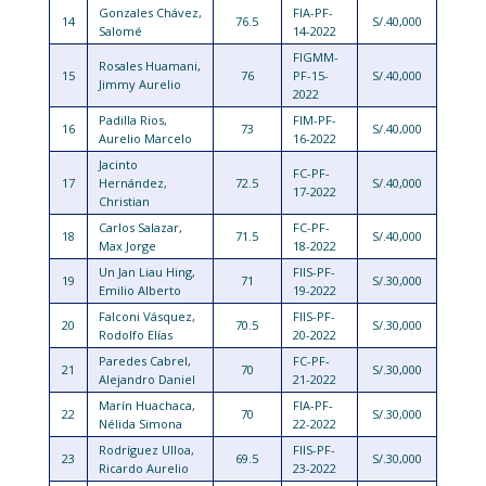
Gonzales Chávez,
FIA-PF-
14
76.5
S/.40,000
Salomé
14-2022
FIGMM-
Rosales Huamani,
15
76
PF-15-
S/.40,000
Jimmy Aurelio
2022
Padilla Rios,
FIM-PF-
16
73
S/.40,000
Aurelio Marcelo
16-2022
Jacinto
FC-PF-
17
Hernández,
72.5
S/.40,000
17-2022
Christian
Carlos Salazar,
FC-PF-
18
71.5
S/.40,000
Max Jorge
18-2022
Un Jan Liau Hing,
FIIS-PF-
19
71
S/.30,000
Emilio Alberto
19-2022
Falconi Vásquez,
FIIS-PF-
20
70.5
S/.30,000
Rodolfo Elías
20-2022
Paredes Cabrel,
FC-PF-
21
70
S/.30,000
Alejandro Daniel
21-2022
Marín Huachaca,
FIA-PF-
22
70
S/.30,000
Nélida Simona
22-2022
Rodríguez Ulloa,
FIIS-PF-
23
69.5
S/.30,000
Ricardo Aurelio
23-2022